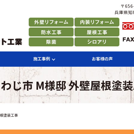
〒65
兵庫県知事
施工事例
お客様の声
わじ市 M様邸 外壁屋根塗
屋根塗装工事