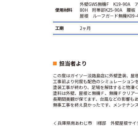
外壁GWS無機F K19-90A 
使用材料
80H 附帯部K25-90A 
屋根 ルーフガ－ド無機K09-4
工期
2ヶ月
担当者より
この度はガイソー淡路島店に外壁塗装、屋
工事前より何度も配色のシミュレーション
塗装工事が終わり、足場を解体すると物凄
塗料は外壁、屋根と無機Ｆ、無機Ｆクリア
長期間美観が保てます、台風などの影響も
無事工事を終え良かったです、メンテナン
兵庫県南あわじ市 I様邸 外壁屋根サイ