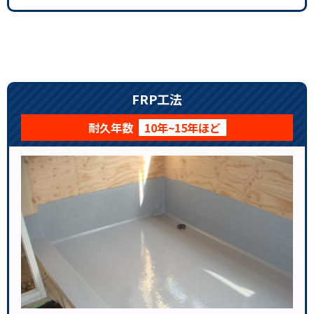
FRP工法
耐久年数
10年~15年ほど