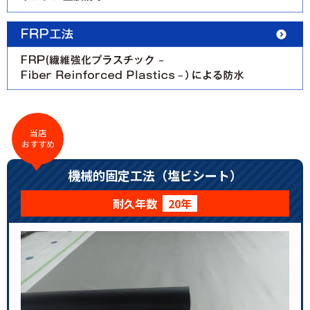
当店
おすすめ
機械的固定工法（塩ビシート）
耐久年数
20年