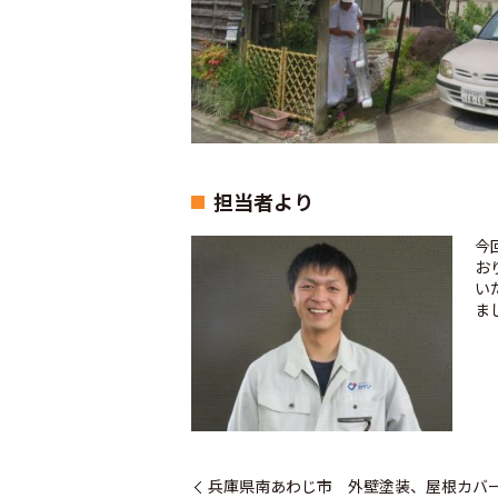
担当者より
今
お
い
ま
兵庫県南あわじ市 外壁塗装、屋根カバ