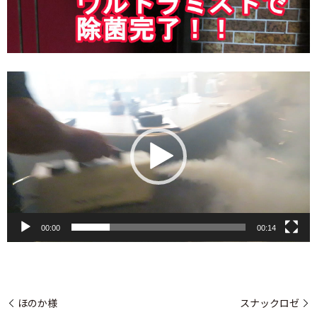
動
画
プ
レ
ー
ヤ
ー
00:00
00:14
ほのか様
スナックロゼ