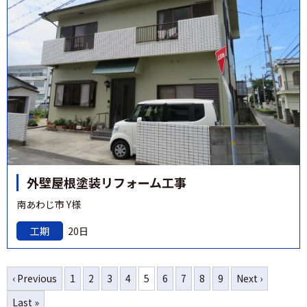
外壁屋根塗装リフォーム工事
南あわじ市 Y様
工期
20日
‹ Previous
1
2
3
4
5
6
7
8
9
Next ›
Last »