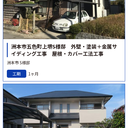
洲本市五色町上堺S様邸 外壁・塗装＋金属サ
イディング工事 屋根・カバー工法工事
洲本市 S様邸
工期
1ヶ月